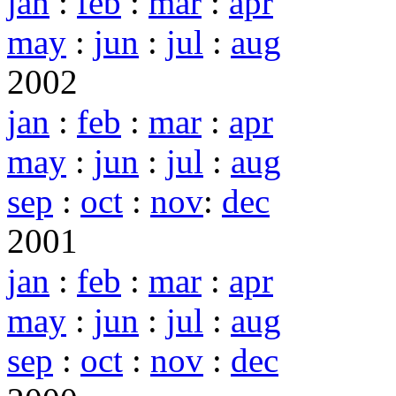
jan
:
feb
:
mar
:
apr
may
:
jun
:
jul
:
aug
2002
jan
:
feb
:
mar
:
apr
may
:
jun
:
jul
:
aug
sep
:
oct
:
nov
:
dec
2001
jan
:
feb
:
mar
:
apr
may
:
jun
:
jul
:
aug
sep
:
oct
:
nov
:
dec