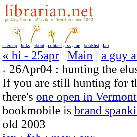
sitemap
:
links
:
about
:
contact
:
rss
:
me
:
booklist
:
faq
« hi - 25apr
|
Main
|
a guy a
26Apr04 : hunting the elu
If you are still hunting for
there's
one open in Vermont
bookmobile is
brand spank
old 2003