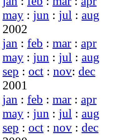
jan
:
feb
:
mar
:
apr
may
:
jun
:
jul
:
aug
2002
jan
:
feb
:
mar
:
apr
may
:
jun
:
jul
:
aug
sep
:
oct
:
nov
:
dec
2001
jan
:
feb
:
mar
:
apr
may
:
jun
:
jul
:
aug
sep
:
oct
:
nov
:
dec