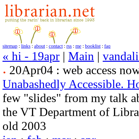
sitemap
:
links
:
about
:
contact
:
rss
:
me
:
booklist
:
faq
« hi - 19apr
|
Main
|
vandali
20Apr04 : web access no
Unabashedly Accessible. 
few "slides" from my talk a
the VT Department of Librar
old 2003